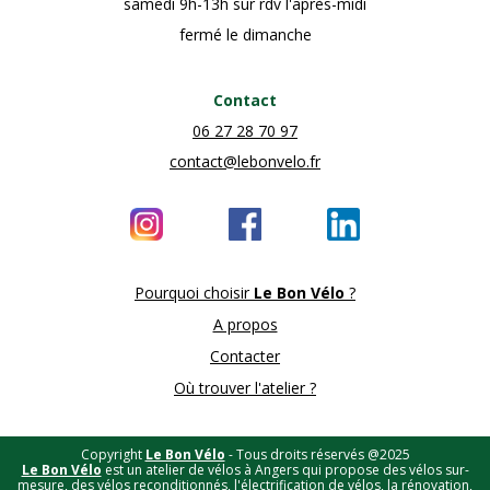
samedi 9h-13h sur rdv l'après-midi
fermé le dimanche
Contact
06 27 28 70 97
contact@lebonvelo.fr
Pourquoi choisir
Le Bon Vélo
?
A propos
Contacter
Où trouver l'atelier ?
Copyright
Le Bon Vélo
- Tous droits réservés @2025
Le Bon Vélo
est un atelier de vélos à Angers qui propose des vélos sur-
mesure, des vélos reconditionnés, l'électrification de vélos, la rénovation,