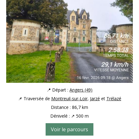
📍 Départ :
Angers (49)
📌 Traversée de
Montreuil-sur-Loir
,
Jarzé
et
Trélazé
Distance : 86,7 km
Dénivelé : ↗ 500 m
Voir le parcours